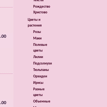
Тексты
Рождество
Христово
Цветы и
растения
Розы
.00
Маки
Полевые
цветы
Лилии
Подсолнухи
Тюльпаны
Орхидеи
Ирисы
Разные
цветы
Объемные
.00