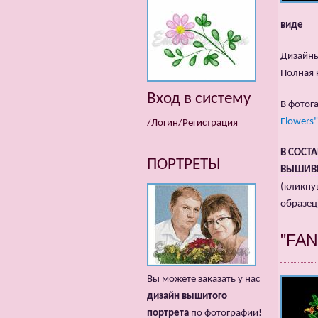
виде
Дизайны
Полная 
Вход в систему
В фотог
Flowers"
/Логин/Регистрация
В СОСТ
ПОРТРЕТЫ
ВЫШИВ
(кликну
образец
"FA
Вы можете заказать у нас
дизайн вышитого
портрета
по фотографии!