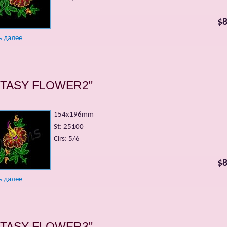
$8
ь далее
NTASY FLOWER2"
154x196mm
St: 25100
Clrs: 5/6
$8
ь далее
NTASY FLOWER3"