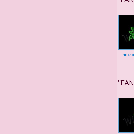
Читат
"FA