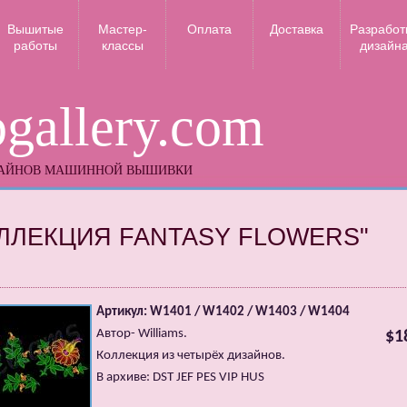
Вышитые
Мастер-
Оплата
Доставка
Разработ
работы
классы
дизайн
gallery.com
ЗАЙНОВ МАШИННОЙ ВЫШИВКИ
ЛЛЕКЦИЯ FANTASY FLOWERS"
Артикул: W1401 / W1402 / W1403 / W1404
Автор- Williams.
$1
Коллекция из четырёх дизайнов.
В архиве: DST JEF PES VIP HUS