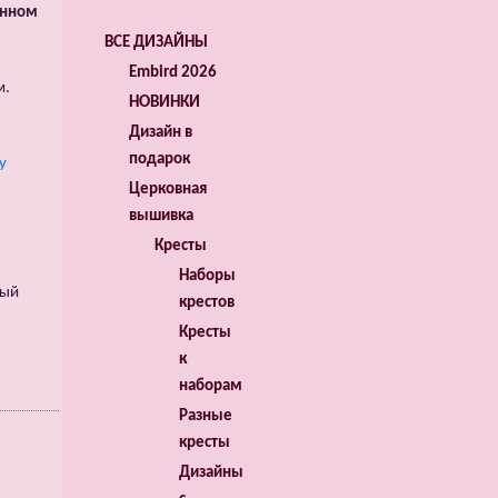
енном
ВСЕ ДИЗАЙНЫ
Embird 2026
м.
НОВИНКИ
Дизайн в
подарок
y
Церковная
вышивка
Кресты
Наборы
тый
крестов
Кресты
к
наборам
Разные
кресты
Дизайны