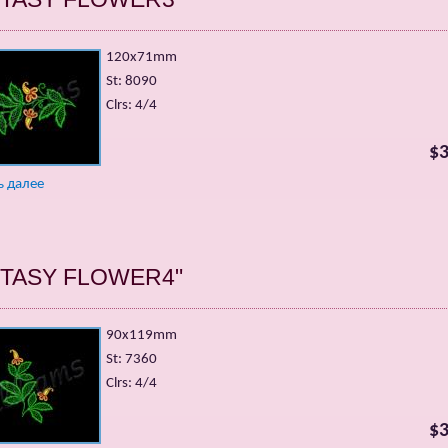
120x71mm
St: 8090
Clrs: 4/4
$3
ь далее
NTASY FLOWER4"
90x119mm
St: 7360
Clrs: 4/4
$3