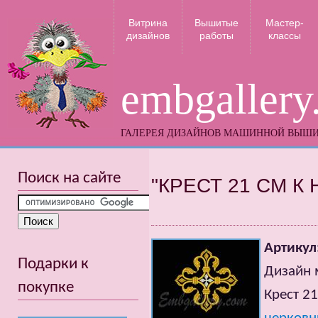
Витрина
Вышитые
Мастер-
дизайнов
работы
классы
embgallery
ГАЛЕРЕЯ ДИЗАЙНОВ МАШИННОЙ ВЫШ
Поиск на сайте
"КРЕСТ 21 СМ К
Артикул
Подарки к
Дизайн 
покупке
Крест 2