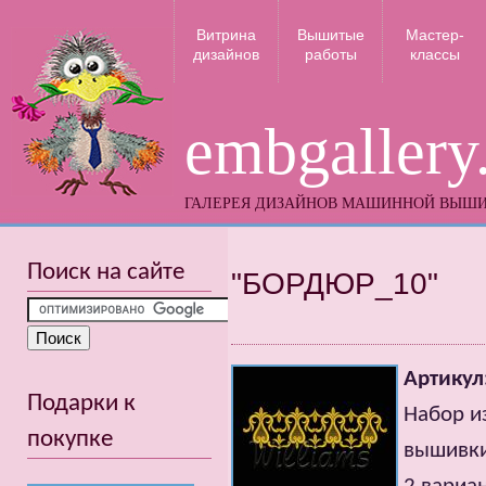
Витрина
Вышитые
Мастер-
дизайнов
работы
классы
embgallery
ГАЛЕРЕЯ ДИЗАЙНОВ МАШИННОЙ ВЫШ
Поиск на сайте
"БОРДЮР_10"
Артикул
Подарки к
Набор и
покупке
вышивки