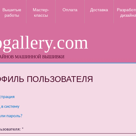
Вышитые
Мастер-
Оплата
Доставка
Разработ
работы
классы
дизайн
gallery.com
ЗАЙНОВ МАШИННОЙ ВЫШИВКИ
ОФИЛЬ ПОЛЬЗОВАТЕЛЯ
страция
 в систему
ли пароль?
ьзователя:
*