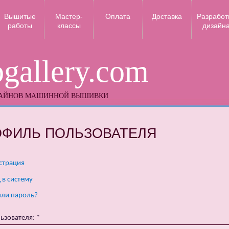
Вышитые
Мастер-
Оплата
Доставка
Разработ
работы
классы
дизайн
gallery.com
ЗАЙНОВ МАШИННОЙ ВЫШИВКИ
ОФИЛЬ ПОЛЬЗОВАТЕЛЯ
страция
 в систему
ли пароль?
ьзователя:
*