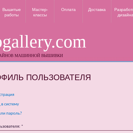
Вышитые
Мастер-
Оплата
Доставка
Разработ
работы
классы
дизайн
gallery.com
ЗАЙНОВ МАШИННОЙ ВЫШИВКИ
ОФИЛЬ ПОЛЬЗОВАТЕЛЯ
страция
 в систему
ли пароль?
ьзователя:
*