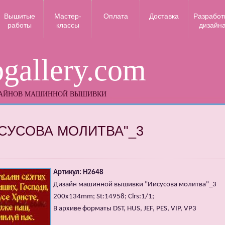
Вышитые
Мастер-
Оплата
Доставка
Разработ
работы
классы
дизайн
gallery.com
ЗАЙНОВ МАШИННОЙ ВЫШИВКИ
СУСОВА МОЛИТВА"_3
Артикул: H2648
Дизайн машинной вышивки "Иисусова молитва"_3
200x134mm; St:14958; Clrs:1/1;
В архиве форматы DST, HUS, JEF, PES, VIP, VP3