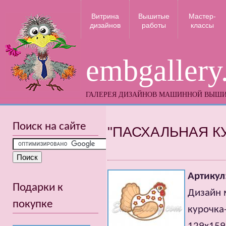
Витрина
Вышитые
Мастер-
дизайнов
работы
классы
embgallery
ГАЛЕРЕЯ ДИЗАЙНОВ МАШИННОЙ ВЫШ
Поиск на сайте
"ПАСХАЛЬНАЯ К
Артикул
Подарки к
Дизайн 
покупке
курочка-