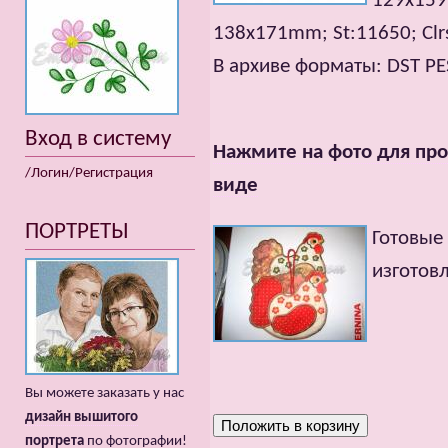
129х159m
138х171mm; St:11650; Clrs
В архиве форматы: DST PE
Вход в систему
Нажмите на фото для про
/Логин/Регистрация
виде
ПОРТРЕТЫ
Готовые
изготов
Вы можете заказать у нас
дизайн вышитого
портрета
по фотографии!