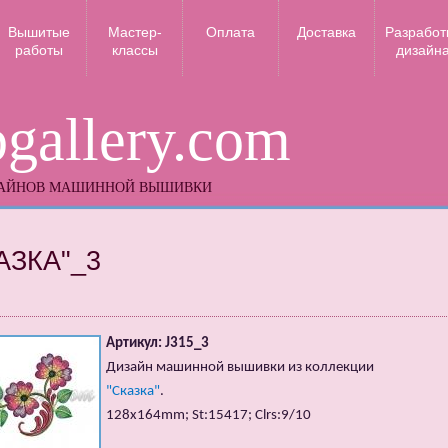
Вышитые
Мастер-
Оплата
Доставка
Разработ
работы
классы
дизайн
gallery.com
ЗАЙНОВ МАШИННОЙ ВЫШИВКИ
АЗКА"_3
Артикул: J315_3
Дизайн машинной вышивки из коллекции
"Сказка"
.
128x164mm; St:15417; Clrs:9/10