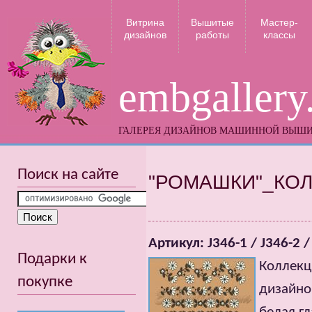
Витрина
Вышитые
Мастер-
дизайнов
работы
классы
embgallery
ГАЛЕРЕЯ ДИЗАЙНОВ МАШИННОЙ ВЫШ
Поиск на сайте
"РОМАШКИ"_КО
Артикул: J346-1 / J346-2 /
Подарки к
Коллекц
покупке
дизайно