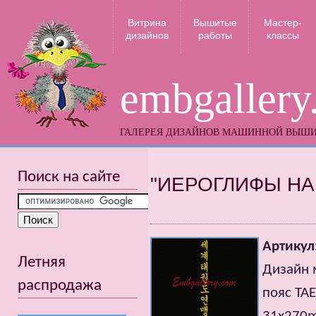
Витрина
Вышитые
Мастер-
дизайнов
работы
классы
embgallery
ГАЛЕРЕЯ ДИЗАЙНОВ МАШИННОЙ ВЫШ
Поиск на сайте
"ИЕРОГЛИФЫ НА
Артикул
Летняя
Дизайн 
распродажа
пояс T