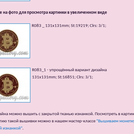
 на фото для просмотра картинки в увеличенном виде
R083 _ 131x131mm; St:19219; Clrs: 3/1;
R083_1 - упрощённый вариант дизайна
131x131mm; St:16851; Clrs: 3/1;
айна можно вышить с закрытой тканью изнанкой. Посмотреть в карти
гию такой вышивки можно в нашем мастер-классе
"Вышиваем монетку
й изнанкой"
.