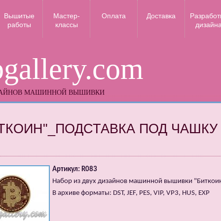
Вышитые
Мастер-
Оплата
Доставка
Разработ
работы
классы
дизайн
gallery.com
ЗАЙНОВ МАШИННОЙ ВЫШИВКИ
ТКОИН"_ПОДСТАВКА ПОД ЧАШКУ
Артикул: R083
Набор из двух дизайнов машинной вышивки "Биткои
В архиве форматы: DST, JEF, PES, VIP, VP3, HUS, EXP