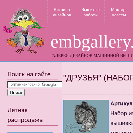
Витрина
Вышитые
Мастер-
дизайнов
работы
классы
embgallery
ГАЛЕРЕЯ ДИЗАЙНОВ МАШИННОЙ ВЫШ
Поиск на сайте
"ДРУЗЬЯ" (НАБО
Артикул
Летняя
Набор и
распродажа
вышивки