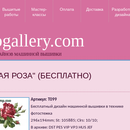
Вышитые
Мастер-
Оплата
Доставка
Разработ
работы
классы
дизайн
gallery.com
ЗАЙНОВ МАШИННОЙ ВЫШИВКИ
АЯ РОЗА" (БЕСПЛАТНО)
Артикул: T099
Бесплатный дизайн машинной вышивки в технике
фотостежка
296x194mm; St: 105885; Clrs: 10/10;
В архиве: DST PES VIP VP3 HUS JEF