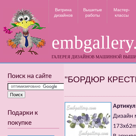
Витрина
Вышитые
Мастер-
дизайнов
работы
классы
embgallery
ГАЛЕРЕЯ ДИЗАЙНОВ МАШИННОЙ ВЫШ
Поиск на сайте
"БОРДЮР КРЕСТ
Артикул
Подарки к
Дизайн 
покупке
173x62mm