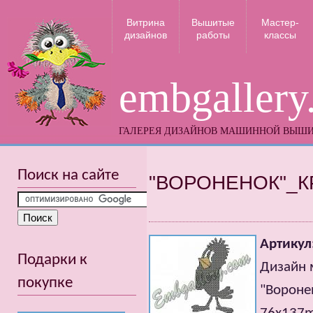
Витрина
Вышитые
Мастер-
дизайнов
работы
классы
embgallery
ГАЛЕРЕЯ ДИЗАЙНОВ МАШИННОЙ ВЫШ
Поиск на сайте
"ВОРОНЕНОК"_
Артикул
Подарки к
Дизайн
покупке
"Вороне