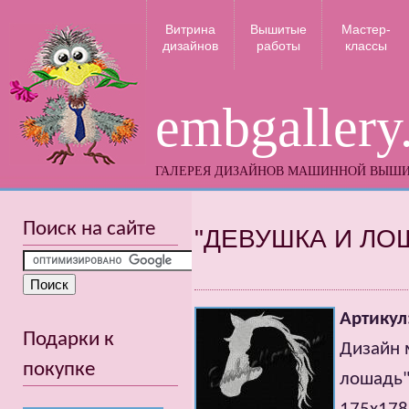
Витрина
Вышитые
Мастер-
дизайнов
работы
классы
embgallery
ГАЛЕРЕЯ ДИЗАЙНОВ МАШИННОЙ ВЫШ
Поиск на сайте
"ДЕВУШКА И ЛО
Артикул
Подарки к
Дизайн 
покупке
лошадь"