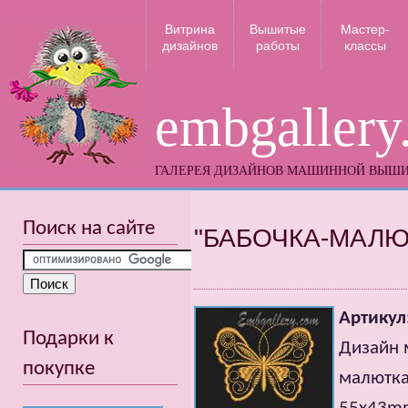
Витрина
Вышитые
Мастер-
дизайнов
работы
классы
embgallery
ГАЛЕРЕЯ ДИЗАЙНОВ МАШИННОЙ ВЫШ
Поиск на сайте
"БАБОЧКА-МАЛЮ
Артикул
Подарки к
Дизайн 
покупке
малютка