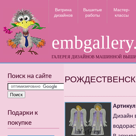
Витрина
Вышитые
Мастер-
дизайнов
работы
классы
embgallery
ГАЛЕРЕЯ ДИЗАЙНОВ МАШИННОЙ ВЫШ
Поиск на сайте
РОЖДЕСТВЕНСК
Артикул
Подарки к
Дизайн в
покупке
водорас