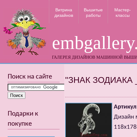
Витрина
Вышитые
Мастер-
дизайнов
работы
классы
embgallery
ГАЛЕРЕЯ ДИЗАЙНОВ МАШИННОЙ ВЫШ
Поиск на сайте
"ЗНАК ЗОДИАКА 
Артикул
Подарки к
Дизайн 
покупке
118x178m