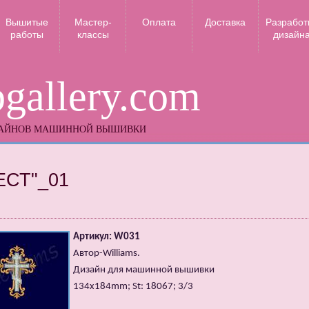
Вышитые
Мастер-
Оплата
Доставка
Разработ
работы
классы
дизайн
gallery.com
ЗАЙНОВ МАШИННОЙ ВЫШИВКИ
ЕСТ"_01
Артикул: W031
Автор-Williams.
Дизайн для машинной вышивки
134x184mm; St: 18067; 3/3