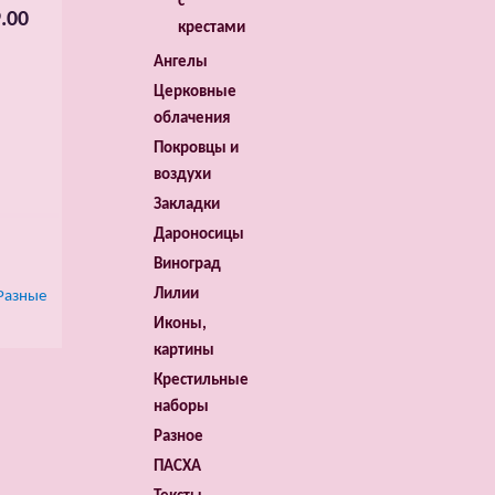
с
.00
крестами
Ангелы
Церковные
облачения
Покровцы и
воздухи
Закладки
Дароносицы
Виноград
Лилии
Разные
Иконы,
картины
Крестильные
наборы
Разное
ПАСХА