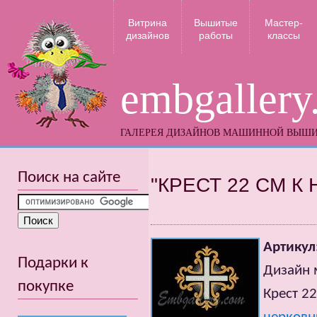
Витрина
Вышитые
Мастер-
дизайнов
работы
классы
embgallery
ГАЛЕРЕЯ ДИЗАЙНОВ МАШИННОЙ ВЫШ
Поиск на сайте
"КРЕСТ 22 СМ К
Артикул
Подарки к
Дизайн 
покупке
Крест 2