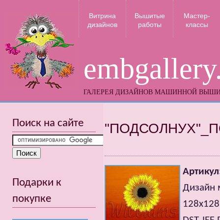
Витрина
Вышитые
Мастер-
дизайнов
работы
классы
embgallery
ГАЛЕРЕЯ ДИЗАЙНОВ МАШИННОЙ ВЫШ
Поиск на сайте
"ПОДСОЛНУХ"_П
Артикул
Подарки к
Дизайн 
покупке
128x128