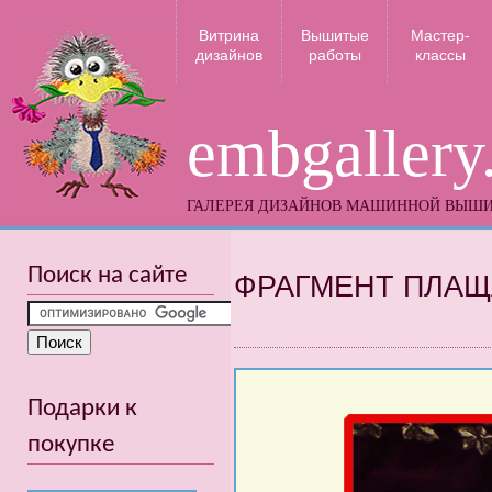
Витрина
Вышитые
Мастер-
дизайнов
работы
классы
embgallery
ГАЛЕРЕЯ ДИЗАЙНОВ МАШИННОЙ ВЫШ
Поиск на сайте
ФРАГМЕНТ ПЛА
Подарки к
покупке