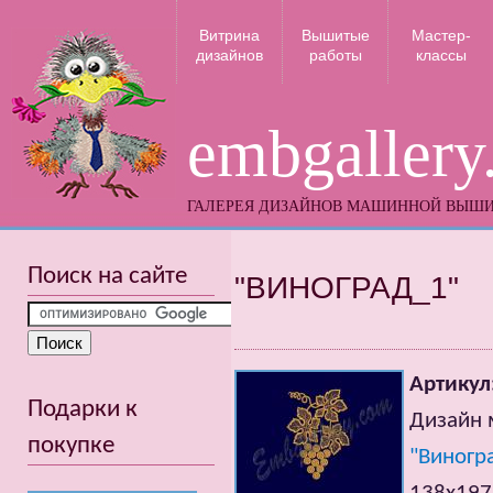
Витрина
Вышитые
Мастер-
дизайнов
работы
классы
embgallery
ГАЛЕРЕЯ ДИЗАЙНОВ МАШИННОЙ ВЫШ
Поиск на сайте
"ВИНОГРАД_1"
Артикул
Подарки к
Дизайн 
покупке
"Виногра