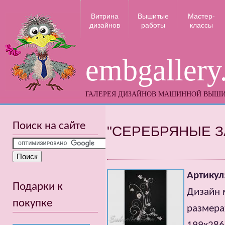
Витрина
Вышитые
Мастер-
дизайнов
работы
классы
embgallery
ГАЛЕРЕЯ ДИЗАЙНОВ МАШИННОЙ ВЫШ
Поиск на сайте
"СЕРЕБРЯНЫЕ З
Артикул
Подарки к
Дизайн 
покупке
размера