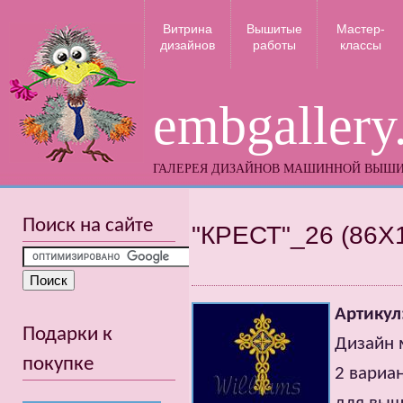
Витрина
Вышитые
Мастер-
дизайнов
работы
классы
embgallery
ГАЛЕРЕЯ ДИЗАЙНОВ МАШИННОЙ ВЫШ
Поиск на сайте
"КРЕСТ"_26 (86X
Артикул
Подарки к
Дизайн 
покупке
2 вариан