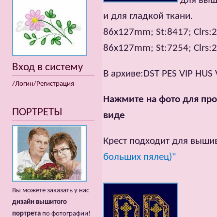
для выш
и для гладкой ткани.
86x127mm; St:8417; Clrs:2
86x127mm; St:7254; Clrs:2
Вход в систему
В архиве:DST PES VIP HUS 
/Логин/Регистрация
Нажмите на фото для про
ПОРТРЕТЫ
виде
Крест подходит для выши
больших пялец)"
Вы можете заказать у нас
дизайн вышитого
портрета
по фотографии!