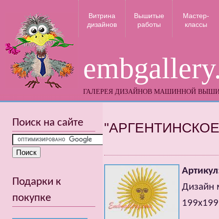
Витрина
Вышитые
Мастер-
дизайнов
работы
классы
embgallery
ГАЛЕРЕЯ ДИЗАЙНОВ МАШИННОЙ ВЫШ
Поиск на сайте
"АРГЕНТИНСКОЕ
Артикул
Подарки к
Дизайн 
покупке
199x199