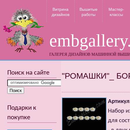
Витрина
Вышитые
Мастер-
дизайнов
работы
классы
embgallery
ГАЛЕРЕЯ ДИЗАЙНОВ МАШИННОЙ ВЫШ
Поиск на сайте
"РОМАШКИ"_ Б
Артикул
Подарки к
Набор и
покупке
для сос