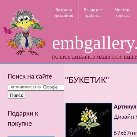
Витрина
Вышитые
Мастер-
дизайнов
работы
классы
embgallery
ГАЛЕРЕЯ ДИЗАЙНОВ МАШИННОЙ ВЫШ
Поиск на сайте
"БУКЕТИК"
Артикул
Подарки к
Дизайн 
покупке
57x67mm;