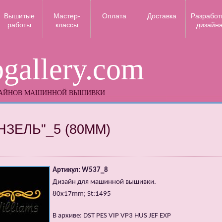
Вышитые
Мастер-
Оплата
Доставка
Разработ
работы
классы
дизайн
gallery.com
ЗАЙНОВ МАШИННОЙ ВЫШИВКИ
НЗЕЛЬ"_5 (80MM)
Артикул: W537_8
Дизайн для машинной вышивки.
80x17mm; St:1495
В архиве: DST PES VIP VP3 HUS JEF EXP