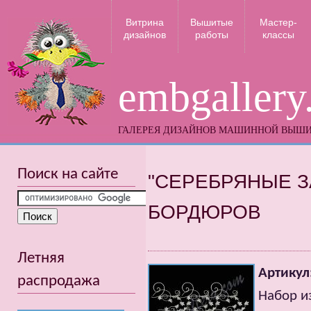
Витрина
Вышитые
Мастер-
дизайнов
работы
классы
embgallery
ГАЛЕРЕЯ ДИЗАЙНОВ МАШИННОЙ ВЫШ
Поиск на сайте
"СЕРЕБРЯНЫЕ З
БОРДЮРОВ
Летняя
Артикул
распродажа
Набор и