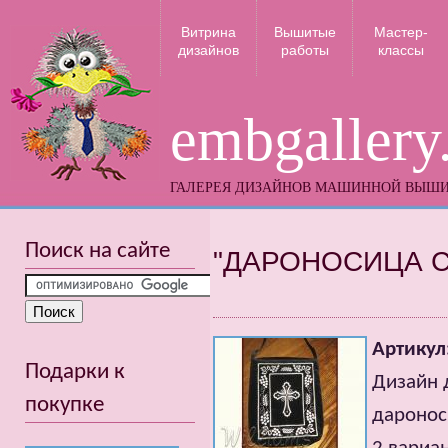
Витрина
Вышитые
Мастер-
дизайнов
работы
классы
embgallery
ГАЛЕРЕЯ ДИЗАЙНОВ МАШИННОЙ ВЫШ
Поиск на сайте
"ДАРОНОСИЦА 
Артикул
Подарки к
Дизайн 
покупке
даронос