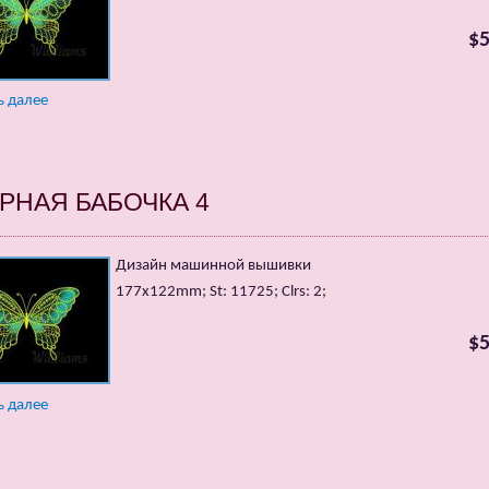
$5
ь далее
РНАЯ БАБОЧКА 4
Дизайн машинной вышивки
177х122mm; St: 11725; Clrs: 2;
$5
ь далее