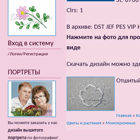
St: 8706
Clrs: 1
В архиве: DST JEF PES VIP
Нажмите на фото для про
Вход в систему
виде
/Логин/Регистрация
Скачать дизайн можно зд
ПОРТРЕТЫ
Отшитый
Главная
»
К
Вы можете заказать у нас
Цветы и растения
»
Монохромные
дизайн вышитого
портрета
по фотографии!