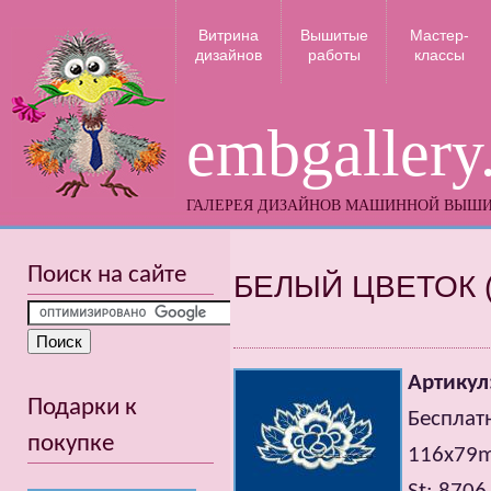
Витрина
Вышитые
Мастер-
дизайнов
работы
классы
embgallery
ГАЛЕРЕЯ ДИЗАЙНОВ МАШИННОЙ ВЫШ
Поиск на сайте
БЕЛЫЙ ЦВЕТОК 
Артикул
Подарки к
Бесплат
покупке
116x79