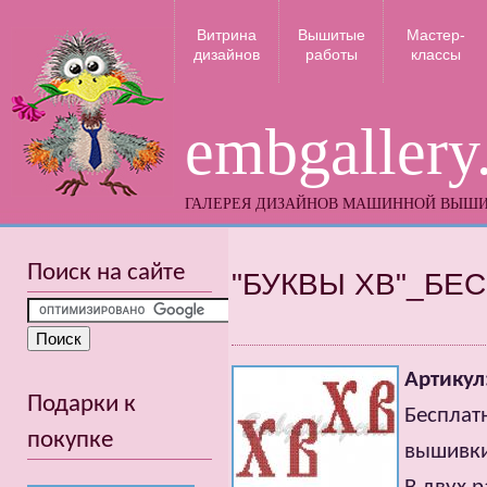
Витрина
Вышитые
Мастер-
дизайнов
работы
классы
embgallery
ГАЛЕРЕЯ ДИЗАЙНОВ МАШИННОЙ ВЫШ
Поиск на сайте
"БУКВЫ ХВ"_БЕ
Артикул
Подарки к
Бесплат
покупке
вышивки