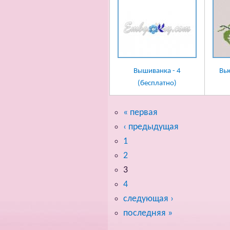
Вышиванка - 4
Вь
(бесплатно)
« первая
‹ предыдущая
1
2
3
4
следующая ›
последняя »