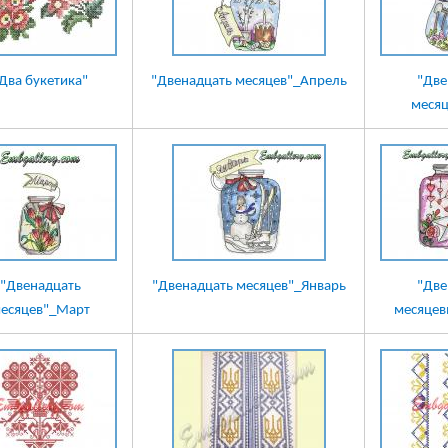
Два букетика"
"Двенадцать месяцев"_Апрель
"Две
меся
"Двенадцать
"Двенадцать месяцев"_Январь
"Две
есяцев"_Март
месяцев