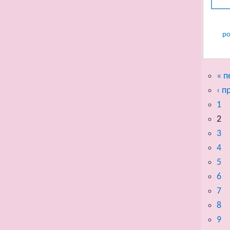
ро
« п
‹ 
1
2
3
4
5
6
7
8
9