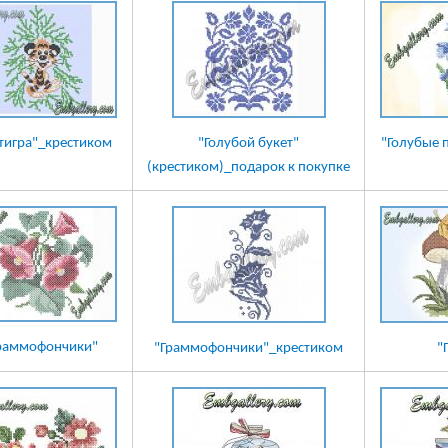
 тигра"_крестиком
"Голубой букет"
"Голубые 
(крестиком)_подарок к покупке
раммофончики"
"Граммофончики"_крестиком
"