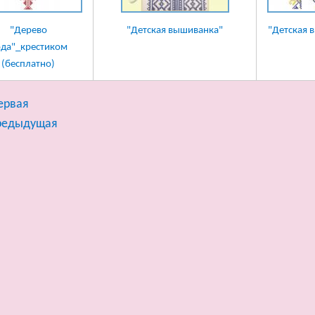
"Дерево
"Детская вышиванка"
"Детская 
да"_крестиком
(бесплатно)
ервая
предыдущая