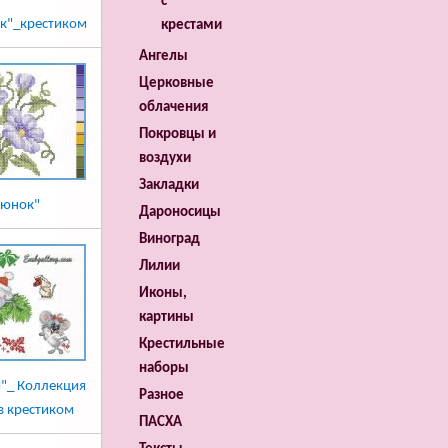
с
к"_крестиком
крестами
Ангелы
Церковные
облачения
Покровцы и
воздухи
Закладки
ьюнок"
Дароносицы
Виноград
Лилии
Иконы,
картины
Крестильные
наборы
"_ Коллекция
Разное
в крестиком
ПАСХА