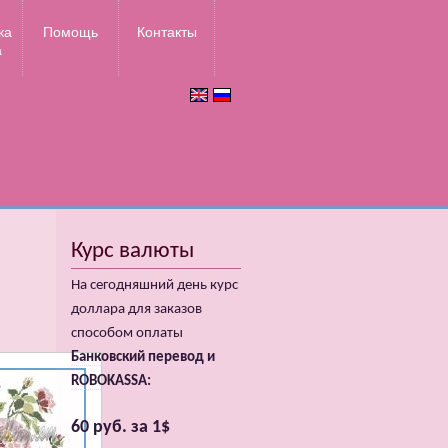
ка
Помощь
Контакты
а
Курс валюты
На сегодняшний день курс
доллара для заказов
способом оплаты
Банковский перевод и
ROBOKASSA:
60 руб. за 1$