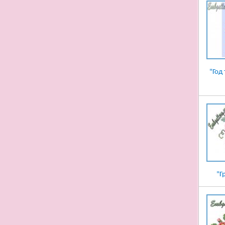
"Год
"Г