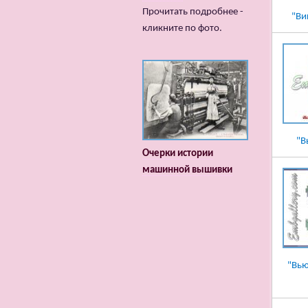
Прочитать подробнее -
"Ви
кликните по фото.
"В
Очерки истории
машинной вышивки
"Вью