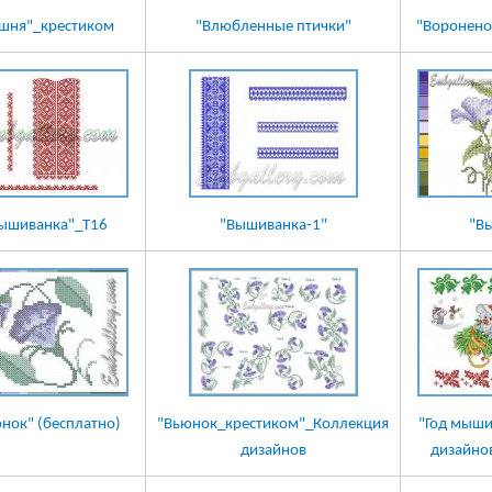
шня"_крестиком
"Влюбленные птички"
"Воронено
ышиванка"_T16
"Вышиванка-1"
"В
нок" (бесплатно)
"Вьюнок_крестиком"_Коллекция
"Год мыши
дизайнов
дизайно