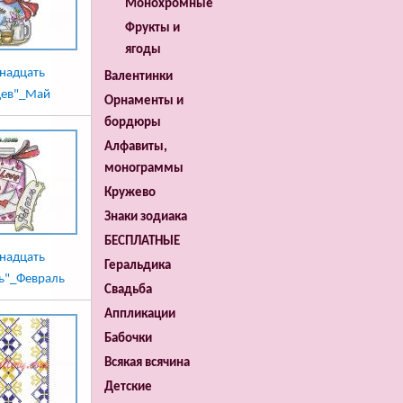
Монохромные
Фрукты и
ягоды
надцать
Валентинки
цев"_Май
Орнаменты и
бордюры
Алфавиты,
монограммы
Кружево
Знаки зодиака
БЕСПЛАТНЫЕ
надцать
Геральдика
ь"_Февраль
Свадьба
Аппликации
Бабочки
Всякая всячина
Детские