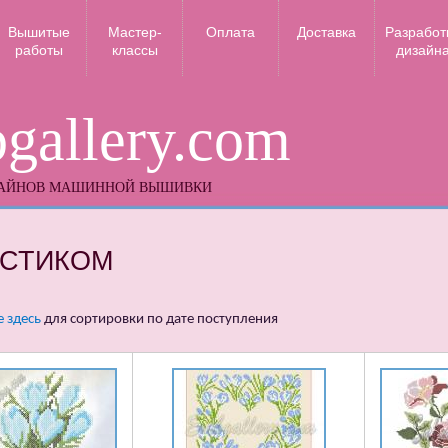
Вышитые
Мастер-
Оплата
Доставка
Разработ
работы
классы
дизайн
gallery.com
ЗАЙНОВ МАШИННОЙ ВЫШИВКИ
ЕСТИКОМ
 здесь
для сортировки по дате поступления