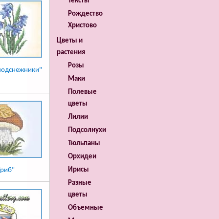
Тексты
Рождество
Христово
Цветы и
растения
Розы
подснежники"
Маки
Полевые
цветы
Лилии
Подсолнухи
Тюльпаны
Орхидеи
Ирисы
Гриб"
Разные
цветы
Объемные