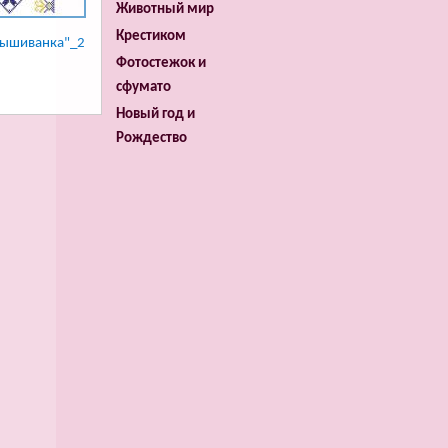
Животный мир
Крестиком
вышиванка"_2
Фотостежок и
сфумато
Новый год и
Рождество