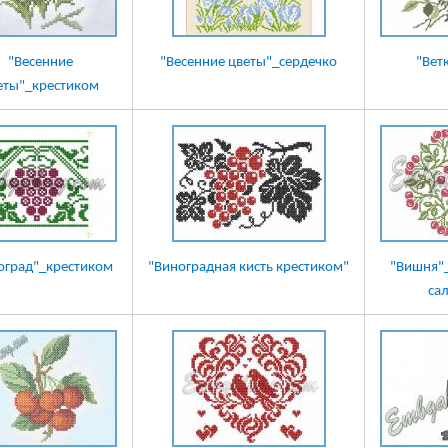
"Весенние
"Весенние цветы"_сердечко
"Вет
еты"_крестиком
оград"_крестиком
"Виноградная кисть крестиком"
"Вишня"_
са